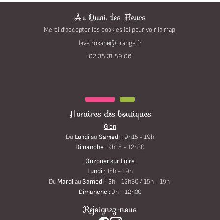
ACCUEIL
Au Quai des Fleurs
02 38 31 89 06
Merci d'accepter les cookies
ici
pour voir la map.
NOS BOUTIQUES
GIEN
En cochant cette case, vous consentez à recevoir nos propositions commerciales à l'adresse
email indiqué ci-dessus. Vous pouvez vous désinscrire à tout moment en utilisant
le
02 38 31 89 06
0,00
€
formulaire de désinscription
.
ZOUER SUR LOIRE
VALIDER VOTRE PANIER
EVENEMENTIEL
INSCRIPTION
PRESTATIONS
Rejoignez-nous
Horaires des boutiques
EN IMAGES
Gien
AVIS
Du
Lundi
au
Samedi
: 9h15 - 19h
Dimanche
: 9h15 - 12h30
ACTUALITÉS
Ouzouer sur Loire
CONTACT
Lundi
: 15h - 19h
Restez infor
OUTIQUE EN LIGNE
Du
Mardi
au
Samedi
: 9h - 12h30 / 15h - 19h
Dimanche
: 9h - 12h30
OUTIQUE SESSILE
INSCRIPTION NEWSLE
Rejoignez-nous