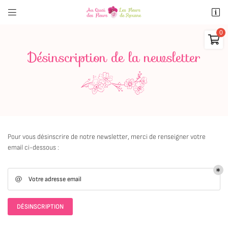


90 Quai Lestrade
45500 Gien
02 38 31 89 06

Désinscription de la newsletter
0,00
€
Vider
Pour vous désinscrire de notre newsletter, merci de renseigner votre
email ci-dessous :
Adresse email de réception

Il n'y a aucun produit dans votre panier
Voir notre sélection
Votre adresse email

Recopier le code ci-contre

Rafraîchir le captcha
DÉSINSCRIPTION

Une question