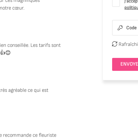
ur ces magnifiques
J'accep
politiq
 notre cœur.
Code


Rafraîchi
en conseillée. Les tarifs sont
 👍😊
ENVOYE
très agréable ce qui est
. je recommande ce fleuriste