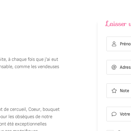
Laisser 
les à
 en utilisant
Prén

VALIDER VO
ite, à chaque fois que j'ai eut
ponsable, comme les vendeuses
Adres

Note

nt de cercueil, Coeur, bouquet
Votre

pour les obsèques de notre
 ont été exceptionnelles