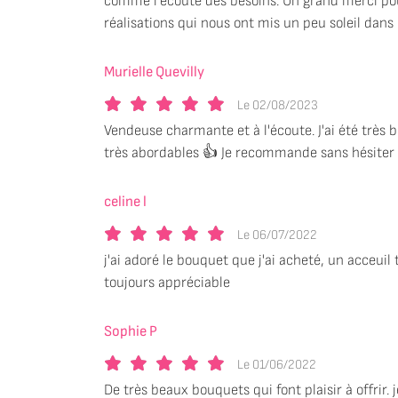
comme l’écoute des besoins. Un grand merci po
réalisations qui nous ont mis un peu soleil dans
Murielle Quevilly
Le 02/08/2023
Vendeuse charmante et à l'écoute. J'ai été très bi
très abordables 👍 Je recommande sans hésiter
celine l
Le 06/07/2022
j'ai adoré le bouquet que j'ai acheté, un acceuil 
toujours appréciable
Sophie P
Le 01/06/2022
De très beaux bouquets qui font plaisir à offrir