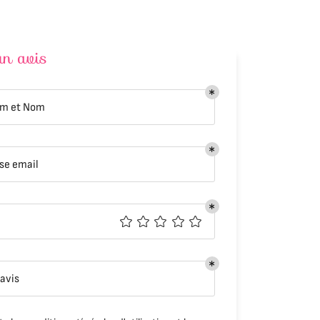
un avis
0,00
€
om et Nom
TRE PANIER
se email
 avis