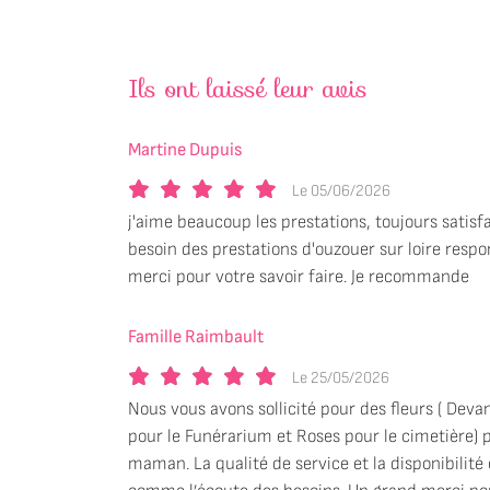
Recopier le code ci-contre

Rafraîchir le captcha

Ils ont laissé leur avis
En cochant cette case, vous consentez à recevoir nos propositions commercia
l'adresse email indiqué ci-dessus. Vous pouvez vous désinscrire à tout moment
Martine Dupuis
le formulaire de désinscription
.
Le 05/06/2026
INSCRIPTION
j'aime beaucoup les prestations, toujours satisfa
besoin des prestations d'ouzouer sur loire res
merci pour votre savoir faire. Je recommande
Famille Raimbault
Le 25/05/2026
Nous vous avons sollicité pour des fleurs ( Deva
pour le Funérarium et Roses pour le cimetière) 
maman. La qualité de service et la disponibilité