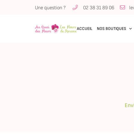
Une question ?
02 38 31 89 06
90 Quai Lestrade
45500 Gien
02 38 31 89 06
ACCUEIL
NOS BOUTIQUES
Envi
Adresse email de réception
