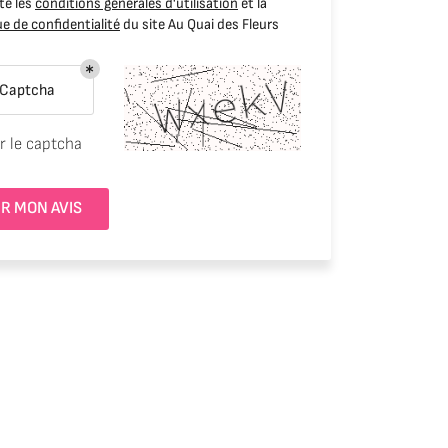
te les
conditions générales d'utilisation
et la
ue de confidentialité
du site
Au Quai des Fleurs
 Captcha
r le captcha
R MON AVIS