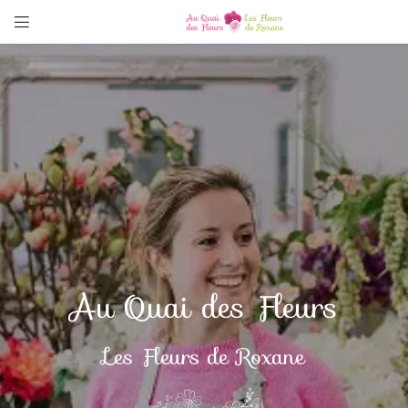

90 Quai Lestrade
45500 Gien
02 38 31 89 06
Au Quai des Fleurs
Il n'y a aucun produit dans votre
Adresse email de réception

Voir notre sélection
Les Fleurs de Roxane
Recopier le code ci-contre

Rafraîchir le captcha
