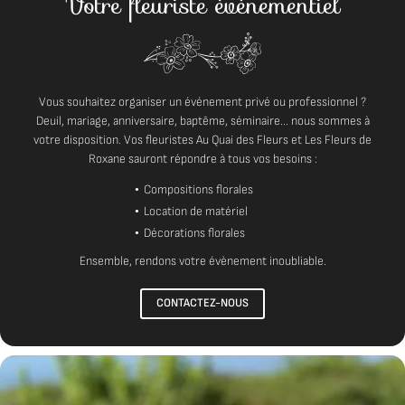
Votre fleuriste évènementiel
Une 
ACCUEIL
02 
NOS BOUTIQUES
Vous souhaitez organiser un événement privé ou professionnel ?
Deuil, mariage, anniversaire, baptême, séminaire... nous sommes à
GIEN
votre disposition. Vos fleuristes Au Quai des Fleurs et Les Fleurs de
ZOUER SUR LOIRE
Roxane sauront répondre à tous vos besoins :
EVENEMENTIEL
Compositions florales
Location de matériel
PRESTATIONS
Rejo
Décorations florales
EN IMAGES
Ensemble, rendons votre évènement inoubliable.
AVIS
CONTACTEZ-NOUS
ACTUALITÉS
CONTACT
Rest
OUTIQUE EN LIGNE
OUTIQUE SESSILE