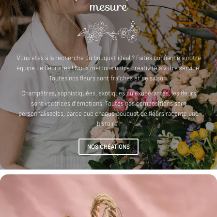
mesure
Vous êtes à la recherche du bouquet idéal ? Faites confiance à notre
équipe de fleuristes ! Nous mettons notre créativité à votre service.
Toutes nos fleurs sont fraîches et de saison.
Champêtres, sophistiquées, exotiques ou exubérantes, les fleurs
sont vectrices d’émotions. Toutes nos compositions sont
personnalisables, parce que chaque bouquet de fleurs raconte une
histoire !
NOS CRÉATIONS